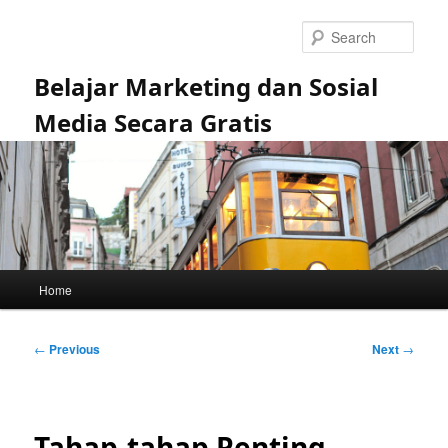
Skip
to
Sear
primary
content
Belajar Marketing dan Sosial
Media Secara Gratis
Main
Home
menu
Post
←
Previous
Next
→
navigation
Tahap-tahap Penting