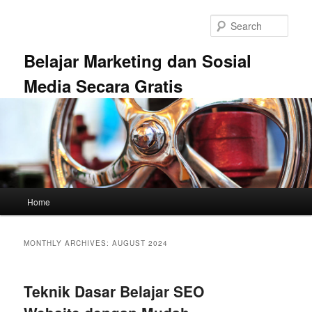
Skip
Skip
to
to
Sear
primary
secondary
content
content
Belajar Marketing dan Sosial
Media Secara Gratis
Main
Home
menu
MONTHLY ARCHIVES:
AUGUST 2024
Teknik Dasar Belajar SEO