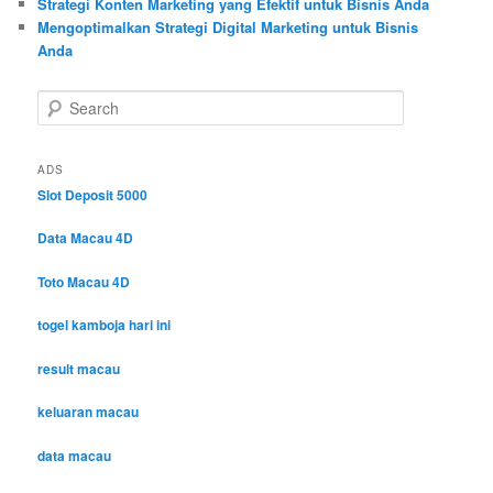
Strategi Konten Marketing yang Efektif untuk Bisnis Anda
Mengoptimalkan Strategi Digital Marketing untuk Bisnis
Anda
S
e
a
r
ADS
c
Slot Deposit 5000
h
Data Macau 4D
Toto Macau 4D
togel kamboja hari ini
result macau
keluaran macau
data macau