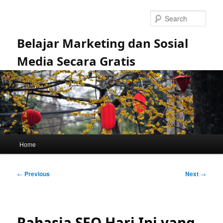
Skip
to
Sear
primary
content
Belajar Marketing dan Sosial
Media Secara Gratis
Main
Home
menu
Post
←
Previous
Next
→
navigation
Rahasia SEO Hari Ini yang