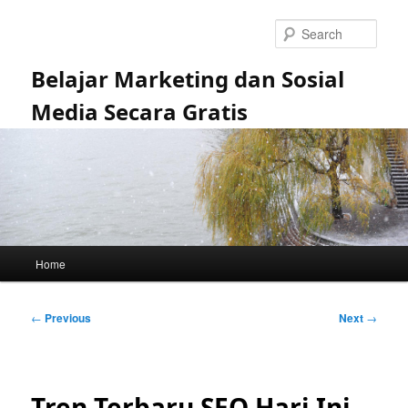
Skip
to
Sear
primary
content
Belajar Marketing dan Sosial
Media Secara Gratis
Main
Home
menu
Post
←
Previous
Next
→
navigation
Tren Terbaru SEO Hari Ini