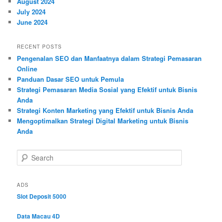
August 2024
July 2024
June 2024
RECENT POSTS
Pengenalan SEO dan Manfaatnya dalam Strategi Pemasaran
Online
Panduan Dasar SEO untuk Pemula
Strategi Pemasaran Media Sosial yang Efektif untuk Bisnis
Anda
Strategi Konten Marketing yang Efektif untuk Bisnis Anda
Mengoptimalkan Strategi Digital Marketing untuk Bisnis
Anda
S
e
a
r
ADS
c
Slot Deposit 5000
h
Data Macau 4D