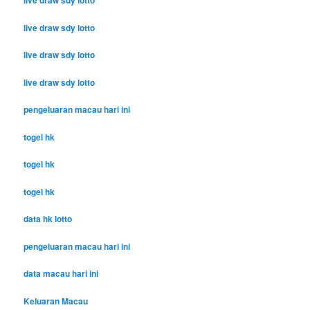
live draw sdy lotto
live draw sdy lotto
live draw sdy lotto
live draw sdy lotto
pengeluaran macau hari ini
togel hk
togel hk
togel hk
data hk lotto
pengeluaran macau hari ini
data macau hari ini
Keluaran Macau