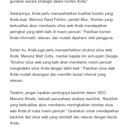
gunakan secara strategis dalam konten Anda.”
Selanjutnya, Anda perlu memperhatikan kualitas konten yang
Anda buat. Menurut Rand Fishkin, pendiri Moz, “Konten yang
berkualitas akan membantu situs web Anda mendapatkan
peringkat yang lebih baik di mesin pencari.” Pastikan konten
Anda informatif, relevan, dan mudah dipahami oleh pengguna.
Selain itu, Anda juga perlu memperhatikan struktur situs web
Anda. Menurut Matt Cutts, mantan kepala tim anti-spam Google,
“Struktur situs web yang baik akan membantu mesin pencari
mengindeks situs Anda dengan lebih baik.” Pastikan situs web
Anda mudah dinavigasi dan memiliki tautan internal yang
relevan.
Terakhir, jangan lupakan pentingnya backlink dalam SEO.
Menurut Ahrefs, sebuah perusahaan analisis backlink, “Backlink
yang berkualitas akan membantu meningkatkan otoritas situs
web Anda di mata mesin pencari.” Usahakan untuk mendapatkan
backlink dari situs web yang otoritatif dan relevan dengan bisnis
Anda.