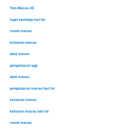
Toto Macau 4D
togel kamboja hari ini
result macau
keluaran macau
data macau
pengeluaran sgp
data macau
pengeluaran macau hari ini
keluaran macau
keluaran macau hari ini
result macau