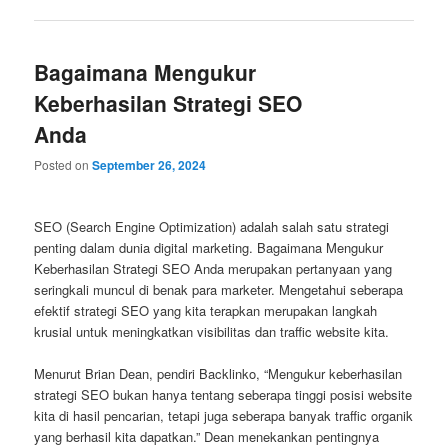
Bagaimana Mengukur
Keberhasilan Strategi SEO
Anda
Posted on
September 26, 2024
SEO (Search Engine Optimization) adalah salah satu strategi
penting dalam dunia digital marketing. Bagaimana Mengukur
Keberhasilan Strategi SEO Anda merupakan pertanyaan yang
seringkali muncul di benak para marketer. Mengetahui seberapa
efektif strategi SEO yang kita terapkan merupakan langkah
krusial untuk meningkatkan visibilitas dan traffic website kita.
Menurut Brian Dean, pendiri Backlinko, “Mengukur keberhasilan
strategi SEO bukan hanya tentang seberapa tinggi posisi website
kita di hasil pencarian, tetapi juga seberapa banyak traffic organik
yang berhasil kita dapatkan.” Dean menekankan pentingnya