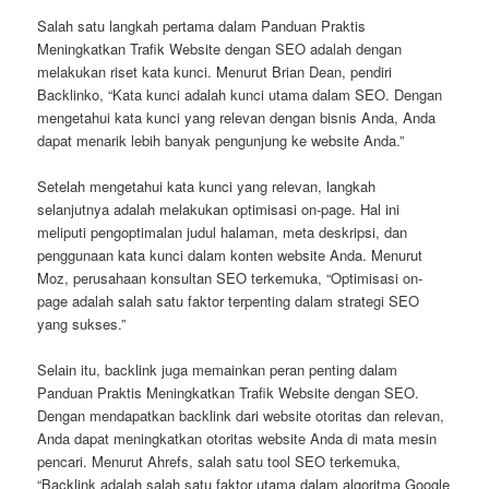
Salah satu langkah pertama dalam Panduan Praktis
Meningkatkan Trafik Website dengan SEO adalah dengan
melakukan riset kata kunci. Menurut Brian Dean, pendiri
Backlinko, “Kata kunci adalah kunci utama dalam SEO. Dengan
mengetahui kata kunci yang relevan dengan bisnis Anda, Anda
dapat menarik lebih banyak pengunjung ke website Anda.”
Setelah mengetahui kata kunci yang relevan, langkah
selanjutnya adalah melakukan optimisasi on-page. Hal ini
meliputi pengoptimalan judul halaman, meta deskripsi, dan
penggunaan kata kunci dalam konten website Anda. Menurut
Moz, perusahaan konsultan SEO terkemuka, “Optimisasi on-
page adalah salah satu faktor terpenting dalam strategi SEO
yang sukses.”
Selain itu, backlink juga memainkan peran penting dalam
Panduan Praktis Meningkatkan Trafik Website dengan SEO.
Dengan mendapatkan backlink dari website otoritas dan relevan,
Anda dapat meningkatkan otoritas website Anda di mata mesin
pencari. Menurut Ahrefs, salah satu tool SEO terkemuka,
“Backlink adalah salah satu faktor utama dalam algoritma Google