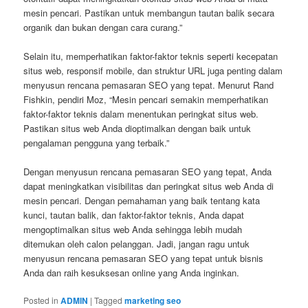
mesin pencari. Pastikan untuk membangun tautan balik secara
organik dan bukan dengan cara curang.”
Selain itu, memperhatikan faktor-faktor teknis seperti kecepatan
situs web, responsif mobile, dan struktur URL juga penting dalam
menyusun rencana pemasaran SEO yang tepat. Menurut Rand
Fishkin, pendiri Moz, “Mesin pencari semakin memperhatikan
faktor-faktor teknis dalam menentukan peringkat situs web.
Pastikan situs web Anda dioptimalkan dengan baik untuk
pengalaman pengguna yang terbaik.”
Dengan menyusun rencana pemasaran SEO yang tepat, Anda
dapat meningkatkan visibilitas dan peringkat situs web Anda di
mesin pencari. Dengan pemahaman yang baik tentang kata
kunci, tautan balik, dan faktor-faktor teknis, Anda dapat
mengoptimalkan situs web Anda sehingga lebih mudah
ditemukan oleh calon pelanggan. Jadi, jangan ragu untuk
menyusun rencana pemasaran SEO yang tepat untuk bisnis
Anda dan raih kesuksesan online yang Anda inginkan.
Posted in
ADMIN
|
Tagged
marketing seo