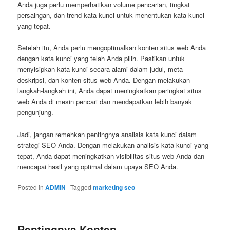
Anda juga perlu memperhatikan volume pencarian, tingkat
persaingan, dan trend kata kunci untuk menentukan kata kunci
yang tepat.
Setelah itu, Anda perlu mengoptimalkan konten situs web Anda
dengan kata kunci yang telah Anda pilih. Pastikan untuk
menyisipkan kata kunci secara alami dalam judul, meta
deskripsi, dan konten situs web Anda. Dengan melakukan
langkah-langkah ini, Anda dapat meningkatkan peringkat situs
web Anda di mesin pencari dan mendapatkan lebih banyak
pengunjung.
Jadi, jangan remehkan pentingnya analisis kata kunci dalam
strategi SEO Anda. Dengan melakukan analisis kata kunci yang
tepat, Anda dapat meningkatkan visibilitas situs web Anda dan
mencapai hasil yang optimal dalam upaya SEO Anda.
Posted in
ADMIN
|
Tagged
marketing seo
Pentingnya Konten