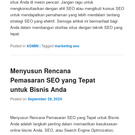
situs Anda di mesin pencari. Jangan ragu untuk
mengkonsultasikan dengan ahli SEO atau mengikuti kursus SEO
untuk mendapatkan pemahaman yang lebih mendalam tentang
strategi SEO yang efektif. Semoga artikel ini bermanfaat bagi
Anda dalam membangun otoritas situs dengan teknik SEO yang
tepat.
Posted in
ADMIN
|
Tagged
marketing seo
Menyusun Rencana
Pemasaran SEO yang Tepat
untuk Bisnis Anda
Posted on
September 29, 2024
Menyusun Rencana Pemasaran SEO yang Tepat untuk Bisnis
Anda adalah langkah penting dalam memastikan kesuksesan
online bisnis Anda. SEO, atau Search Engine Optimization,