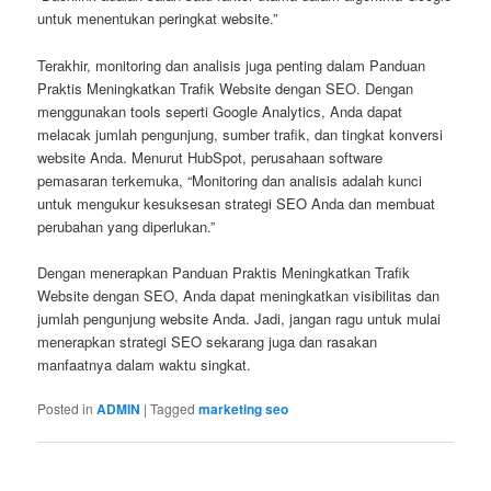
untuk menentukan peringkat website.”
Terakhir, monitoring dan analisis juga penting dalam Panduan
Praktis Meningkatkan Trafik Website dengan SEO. Dengan
menggunakan tools seperti Google Analytics, Anda dapat
melacak jumlah pengunjung, sumber trafik, dan tingkat konversi
website Anda. Menurut HubSpot, perusahaan software
pemasaran terkemuka, “Monitoring dan analisis adalah kunci
untuk mengukur kesuksesan strategi SEO Anda dan membuat
perubahan yang diperlukan.”
Dengan menerapkan Panduan Praktis Meningkatkan Trafik
Website dengan SEO, Anda dapat meningkatkan visibilitas dan
jumlah pengunjung website Anda. Jadi, jangan ragu untuk mulai
menerapkan strategi SEO sekarang juga dan rasakan
manfaatnya dalam waktu singkat.
Posted in
ADMIN
|
Tagged
marketing seo