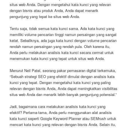
situs web Anda. Dengan mengetahui kata kunci yang relevan
dengan bisnis atau produk Anda, Anda dapat menarik
pengunjung yang tepat ke situs web Anda.
Tentu saja, tidak semua kata kunci sama. Ada kata kunci yang
memiliki volume pencarian tinggi namun persaingan yang sangat
ketat. Sebaliknya, ada juga kata kunci dengan volume pencarian
rendah namun persaingan yang rendah pula. Oleh karena itu,
Anda perlu melakukan analisis kata kunci secara cermat untuk
menemukan kata kunci yang tepat untuk situs web Anda.
Menurut Neil Patel, seorang pakar pemasaran digital terkemuka,
“Sebuah strategi SEO yang efektif dimulai dengan analisis kata
kunci yang tepat. Dengan mengetahui kata kunci yang paling
relevan dengan bisnis Anda, Anda dapat meningkatkan visibilitas
situs web Anda dan menarik lebih banyak pengunjung potensial.”
Jadi, bagaimana cara melakukan analisis kata kunci yang
efektif? Pertama-tama, Anda perlu menggunakan alat analisis
kata kunci seperti Google Keyword Planner atau SEMrush untuk
mencari kata kunci yang relevan dengan bisnis Anda. Selain itu,