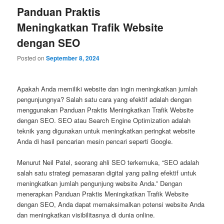
Panduan Praktis
Meningkatkan Trafik Website
dengan SEO
Posted on
September 8, 2024
Apakah Anda memiliki website dan ingin meningkatkan jumlah
pengunjungnya? Salah satu cara yang efektif adalah dengan
menggunakan Panduan Praktis Meningkatkan Trafik Website
dengan SEO. SEO atau Search Engine Optimization adalah
teknik yang digunakan untuk meningkatkan peringkat website
Anda di hasil pencarian mesin pencari seperti Google.
Menurut Neil Patel, seorang ahli SEO terkemuka, “SEO adalah
salah satu strategi pemasaran digital yang paling efektif untuk
meningkatkan jumlah pengunjung website Anda.” Dengan
menerapkan Panduan Praktis Meningkatkan Trafik Website
dengan SEO, Anda dapat memaksimalkan potensi website Anda
dan meningkatkan visibilitasnya di dunia online.