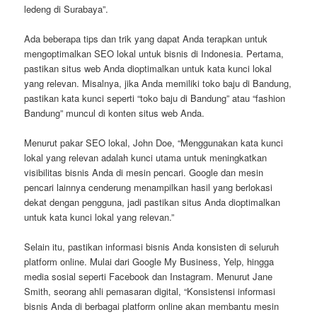
ledeng di Surabaya”.
Ada beberapa tips dan trik yang dapat Anda terapkan untuk
mengoptimalkan SEO lokal untuk bisnis di Indonesia. Pertama,
pastikan situs web Anda dioptimalkan untuk kata kunci lokal
yang relevan. Misalnya, jika Anda memiliki toko baju di Bandung,
pastikan kata kunci seperti “toko baju di Bandung” atau “fashion
Bandung” muncul di konten situs web Anda.
Menurut pakar SEO lokal, John Doe, “Menggunakan kata kunci
lokal yang relevan adalah kunci utama untuk meningkatkan
visibilitas bisnis Anda di mesin pencari. Google dan mesin
pencari lainnya cenderung menampilkan hasil yang berlokasi
dekat dengan pengguna, jadi pastikan situs Anda dioptimalkan
untuk kata kunci lokal yang relevan.”
Selain itu, pastikan informasi bisnis Anda konsisten di seluruh
platform online. Mulai dari Google My Business, Yelp, hingga
media sosial seperti Facebook dan Instagram. Menurut Jane
Smith, seorang ahli pemasaran digital, “Konsistensi informasi
bisnis Anda di berbagai platform online akan membantu mesin