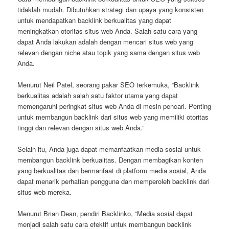
tidaklah mudah. Dibutuhkan strategi dan upaya yang konsisten
untuk mendapatkan backlink berkualitas yang dapat
meningkatkan otoritas situs web Anda. Salah satu cara yang
dapat Anda lakukan adalah dengan mencari situs web yang
relevan dengan niche atau topik yang sama dengan situs web
Anda.
Menurut Neil Patel, seorang pakar SEO terkemuka, “Backlink
berkualitas adalah salah satu faktor utama yang dapat
memengaruhi peringkat situs web Anda di mesin pencari. Penting
untuk membangun backlink dari situs web yang memiliki otoritas
tinggi dan relevan dengan situs web Anda.”
Selain itu, Anda juga dapat memanfaatkan media sosial untuk
membangun backlink berkualitas. Dengan membagikan konten
yang berkualitas dan bermanfaat di platform media sosial, Anda
dapat menarik perhatian pengguna dan memperoleh backlink dari
situs web mereka.
Menurut Brian Dean, pendiri Backlinko, “Media sosial dapat
menjadi salah satu cara efektif untuk membangun backlink