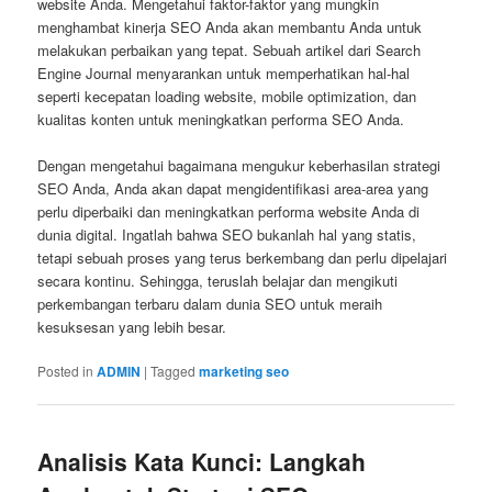
website Anda. Mengetahui faktor-faktor yang mungkin
menghambat kinerja SEO Anda akan membantu Anda untuk
melakukan perbaikan yang tepat. Sebuah artikel dari Search
Engine Journal menyarankan untuk memperhatikan hal-hal
seperti kecepatan loading website, mobile optimization, dan
kualitas konten untuk meningkatkan performa SEO Anda.
Dengan mengetahui bagaimana mengukur keberhasilan strategi
SEO Anda, Anda akan dapat mengidentifikasi area-area yang
perlu diperbaiki dan meningkatkan performa website Anda di
dunia digital. Ingatlah bahwa SEO bukanlah hal yang statis,
tetapi sebuah proses yang terus berkembang dan perlu dipelajari
secara kontinu. Sehingga, teruslah belajar dan mengikuti
perkembangan terbaru dalam dunia SEO untuk meraih
kesuksesan yang lebih besar.
Posted in
ADMIN
|
Tagged
marketing seo
Analisis Kata Kunci: Langkah