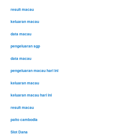
result macau
keluaran macau
data macau
pengeluaran sgp
data macau
pengeluaran macau hari ini
keluaran macau
keluaran macau hari ini
result macau
paito cambodia
Slot Dana