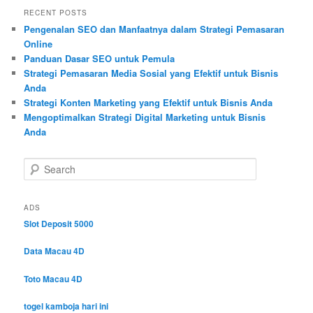
RECENT POSTS
Pengenalan SEO dan Manfaatnya dalam Strategi Pemasaran
Online
Panduan Dasar SEO untuk Pemula
Strategi Pemasaran Media Sosial yang Efektif untuk Bisnis
Anda
Strategi Konten Marketing yang Efektif untuk Bisnis Anda
Mengoptimalkan Strategi Digital Marketing untuk Bisnis
Anda
S
e
a
r
ADS
c
Slot Deposit 5000
h
Data Macau 4D
Toto Macau 4D
togel kamboja hari ini