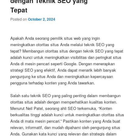
dengan Teknik SEO yang
Tepat
Posted on
October 2, 2024
Apakah Anda seorang pemilik situs web yang ingin
meningkatkan otoritas situs Anda melalui teknik SEO yang
tepat? Membangun otoritas situs dengan teknik SEO yang tepat
adalah kunci untuk meningkatkan visibilitas dan peringkat situs
Anda di mesin pencari seperti Google. Dengan menerapkan
strategi SEO yang efektif, Anda dapat menarik lebih banyak
pengunjung ke situs Anda dan meningkatkan kepercayaan
pengguna terhadap konten yang Anda tawarkan.
Salah satu teknik SEO yang paling penting dalam membangun
otoritas situs adalah dengan memperhatikan kualitas konten.
Menurut Neil Patel, seorang ahli SEO terkemuka, “Konten
berkualitas tinggi adalah kunci untuk meningkatkan otoritas situs
Anda di mata mesin pencari.” Pastikan konten yang Anda buat
relevan, informatif, dan mudah dipahami oleh pengunjung situs
Anda. Gunakan kata kunci yang relevan dan strategis dalam