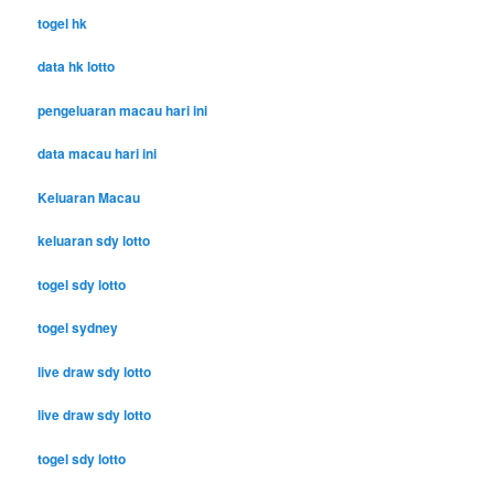
togel hk
data hk lotto
pengeluaran macau hari ini
data macau hari ini
Keluaran Macau
keluaran sdy lotto
togel sdy lotto
togel sydney
live draw sdy lotto
live draw sdy lotto
togel sdy lotto