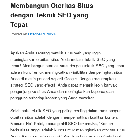
Membangun Otoritas Situs
dengan Teknik SEO yang
Tepat
Posted on
October 2, 2024
Apakah Anda seorang pemilik situs web yang ingin
meningkatkan otoritas situs Anda melalui teknik SEO yang
tepat? Membangun otoritas situs dengan teknik SEO yang tepat
adalah kunci untuk meningkatkan visibilitas dan peringkat situs
Anda di mesin pencari seperti Google. Dengan menerapkan
strategi SEO yang efektif, Anda dapat menarik lebih banyak
pengunjung ke situs Anda dan meningkatkan kepercayaan
pengguna terhadap konten yang Anda tawarkan.
Salah satu teknik SEO yang paling penting dalam membangun
otoritas situs adalah dengan memperhatikan kualitas konten.
Menurut Neil Patel, seorang ahli SEO terkemuka, “Konten
berkualitas tinggi adalah kunci untuk meningkatkan otoritas situs
Anda di mata mesin pencari.” Pastikan konten yang Anda buat