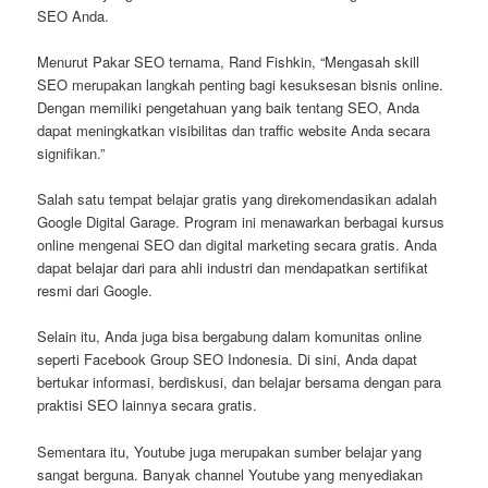
SEO Anda.
Menurut Pakar SEO ternama, Rand Fishkin, “Mengasah skill
SEO merupakan langkah penting bagi kesuksesan bisnis online.
Dengan memiliki pengetahuan yang baik tentang SEO, Anda
dapat meningkatkan visibilitas dan traffic website Anda secara
signifikan.”
Salah satu tempat belajar gratis yang direkomendasikan adalah
Google Digital Garage. Program ini menawarkan berbagai kursus
online mengenai SEO dan digital marketing secara gratis. Anda
dapat belajar dari para ahli industri dan mendapatkan sertifikat
resmi dari Google.
Selain itu, Anda juga bisa bergabung dalam komunitas online
seperti Facebook Group SEO Indonesia. Di sini, Anda dapat
bertukar informasi, berdiskusi, dan belajar bersama dengan para
praktisi SEO lainnya secara gratis.
Sementara itu, Youtube juga merupakan sumber belajar yang
sangat berguna. Banyak channel Youtube yang menyediakan