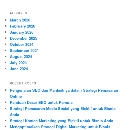
ARCHIVES
March 2026
February 2026
January 2026
December 2025
October 2024
September 2024
August 2024
July 2024
June 2024
RECENT POSTS
Pengenalan SEO dan Manfaatnya dalam Strategi Pemasaran
Online
Panduan Dasar SEO untuk Pemula
Strategi Pemasaran Media Sosial yang Efektif untuk Bisnis
Anda
Strategi Konten Marketing yang Efektif untuk Bisnis Anda
Mengoptimalkan Strategi Digital Marketing untuk Bisnis