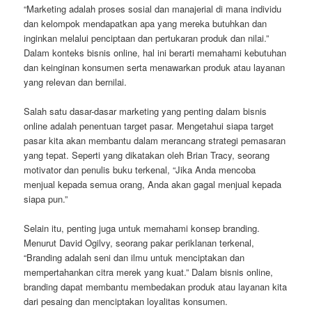
“Marketing adalah proses sosial dan manajerial di mana individu
dan kelompok mendapatkan apa yang mereka butuhkan dan
inginkan melalui penciptaan dan pertukaran produk dan nilai.”
Dalam konteks bisnis online, hal ini berarti memahami kebutuhan
dan keinginan konsumen serta menawarkan produk atau layanan
yang relevan dan bernilai.
Salah satu dasar-dasar marketing yang penting dalam bisnis
online adalah penentuan target pasar. Mengetahui siapa target
pasar kita akan membantu dalam merancang strategi pemasaran
yang tepat. Seperti yang dikatakan oleh Brian Tracy, seorang
motivator dan penulis buku terkenal, “Jika Anda mencoba
menjual kepada semua orang, Anda akan gagal menjual kepada
siapa pun.”
Selain itu, penting juga untuk memahami konsep branding.
Menurut David Ogilvy, seorang pakar periklanan terkenal,
“Branding adalah seni dan ilmu untuk menciptakan dan
mempertahankan citra merek yang kuat.” Dalam bisnis online,
branding dapat membantu membedakan produk atau layanan kita
dari pesaing dan menciptakan loyalitas konsumen.