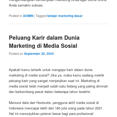
Anda semakin sukses.
Posted in
ADMIN
|
Tagged
belajar marketing dasar
Peluang Karir dalam Dunia
Marketing di Media Sosial
Posted on
September 30, 2024
Apakah kamu tertarik untuk mengejar karir dalam dunia
marketing di media sosial? Jika ya, maka kamu sedang melirik
peluang karir yang sangat menjanjikan saat ini. Marketing di
media sosial telah menjadi salah satu bidang yang paling diminati
dan berkembang pesat dalam beberapa tahun terakhir.
Menurut data dari Hootsuite, pengguna aktif media sosial di
Indonesia mencapai lebih dari 160 juta orang pada tahun 2021.
Hal ini menunjukkan potensi besar bagi para profesional