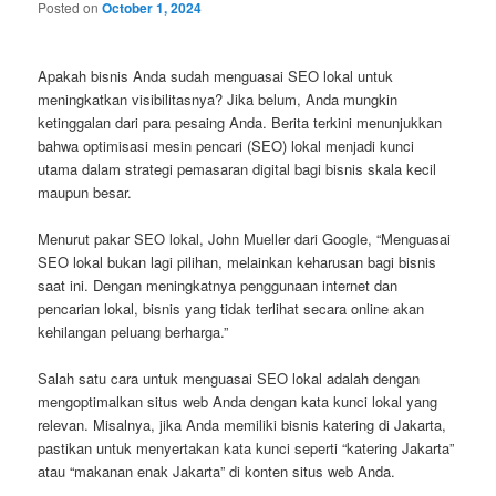
Posted on
October 1, 2024
Apakah bisnis Anda sudah menguasai SEO lokal untuk
meningkatkan visibilitasnya? Jika belum, Anda mungkin
ketinggalan dari para pesaing Anda. Berita terkini menunjukkan
bahwa optimisasi mesin pencari (SEO) lokal menjadi kunci
utama dalam strategi pemasaran digital bagi bisnis skala kecil
maupun besar.
Menurut pakar SEO lokal, John Mueller dari Google, “Menguasai
SEO lokal bukan lagi pilihan, melainkan keharusan bagi bisnis
saat ini. Dengan meningkatnya penggunaan internet dan
pencarian lokal, bisnis yang tidak terlihat secara online akan
kehilangan peluang berharga.”
Salah satu cara untuk menguasai SEO lokal adalah dengan
mengoptimalkan situs web Anda dengan kata kunci lokal yang
relevan. Misalnya, jika Anda memiliki bisnis katering di Jakarta,
pastikan untuk menyertakan kata kunci seperti “katering Jakarta”
atau “makanan enak Jakarta” di konten situs web Anda.