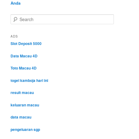
Anda
S
e
a
r
ADS
c
Slot Deposit 5000
h
Data Macau 4D
Toto Macau 4D
togel kamboja hari ini
result macau
keluaran macau
data macau
pengeluaran sgp