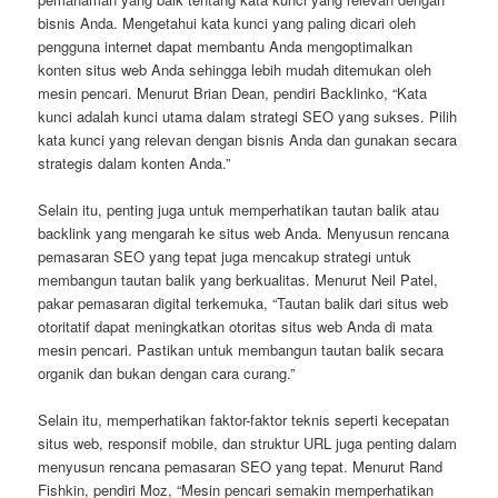
bisnis Anda. Mengetahui kata kunci yang paling dicari oleh
pengguna internet dapat membantu Anda mengoptimalkan
konten situs web Anda sehingga lebih mudah ditemukan oleh
mesin pencari. Menurut Brian Dean, pendiri Backlinko, “Kata
kunci adalah kunci utama dalam strategi SEO yang sukses. Pilih
kata kunci yang relevan dengan bisnis Anda dan gunakan secara
strategis dalam konten Anda.”
Selain itu, penting juga untuk memperhatikan tautan balik atau
backlink yang mengarah ke situs web Anda. Menyusun rencana
pemasaran SEO yang tepat juga mencakup strategi untuk
membangun tautan balik yang berkualitas. Menurut Neil Patel,
pakar pemasaran digital terkemuka, “Tautan balik dari situs web
otoritatif dapat meningkatkan otoritas situs web Anda di mata
mesin pencari. Pastikan untuk membangun tautan balik secara
organik dan bukan dengan cara curang.”
Selain itu, memperhatikan faktor-faktor teknis seperti kecepatan
situs web, responsif mobile, dan struktur URL juga penting dalam
menyusun rencana pemasaran SEO yang tepat. Menurut Rand
Fishkin, pendiri Moz, “Mesin pencari semakin memperhatikan