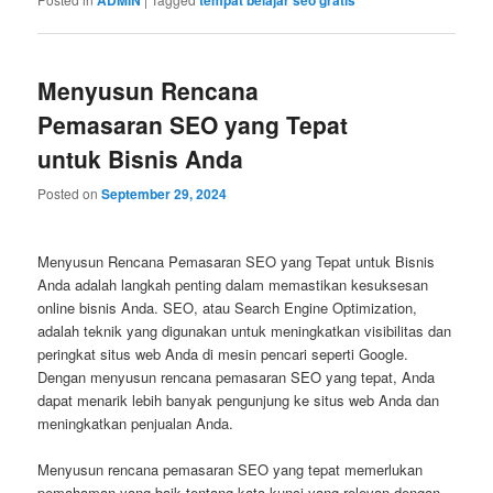
ADMIN
tempat belajar seo gratis
Menyusun Rencana
Pemasaran SEO yang Tepat
untuk Bisnis Anda
Posted on
September 29, 2024
Menyusun Rencana Pemasaran SEO yang Tepat untuk Bisnis
Anda adalah langkah penting dalam memastikan kesuksesan
online bisnis Anda. SEO, atau Search Engine Optimization,
adalah teknik yang digunakan untuk meningkatkan visibilitas dan
peringkat situs web Anda di mesin pencari seperti Google.
Dengan menyusun rencana pemasaran SEO yang tepat, Anda
dapat menarik lebih banyak pengunjung ke situs web Anda dan
meningkatkan penjualan Anda.
Menyusun rencana pemasaran SEO yang tepat memerlukan
pemahaman yang baik tentang kata kunci yang relevan dengan