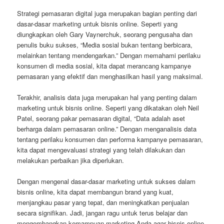
Strategi pemasaran digital juga merupakan bagian penting dari
dasar-dasar marketing untuk bisnis online. Seperti yang
diungkapkan oleh Gary Vaynerchuk, seorang pengusaha dan
penulis buku sukses, “Media sosial bukan tentang berbicara,
melainkan tentang mendengarkan.” Dengan memahami perilaku
konsumen di media sosial, kita dapat merancang kampanye
pemasaran yang efektif dan menghasilkan hasil yang maksimal.
Terakhir, analisis data juga merupakan hal yang penting dalam
marketing untuk bisnis online. Seperti yang dikatakan oleh Neil
Patel, seorang pakar pemasaran digital, “Data adalah aset
berharga dalam pemasaran online.” Dengan menganalisis data
tentang perilaku konsumen dan performa kampanye pemasaran,
kita dapat mengevaluasi strategi yang telah dilakukan dan
melakukan perbaikan jika diperlukan.
Dengan mengenal dasar-dasar marketing untuk sukses dalam
bisnis online, kita dapat membangun brand yang kuat,
menjangkau pasar yang tepat, dan meningkatkan penjualan
secara signifikan. Jadi, jangan ragu untuk terus belajar dan
mengembangkan kemampuan marketing Anda agar bisnis online