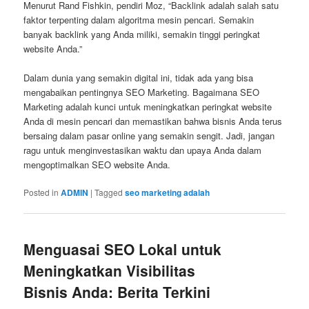
Menurut Rand Fishkin, pendiri Moz, “Backlink adalah salah satu
faktor terpenting dalam algoritma mesin pencari. Semakin
banyak backlink yang Anda miliki, semakin tinggi peringkat
website Anda.”
Dalam dunia yang semakin digital ini, tidak ada yang bisa
mengabaikan pentingnya SEO Marketing. Bagaimana SEO
Marketing adalah kunci untuk meningkatkan peringkat website
Anda di mesin pencari dan memastikan bahwa bisnis Anda terus
bersaing dalam pasar online yang semakin sengit. Jadi, jangan
ragu untuk menginvestasikan waktu dan upaya Anda dalam
mengoptimalkan SEO website Anda.
Posted in
ADMIN
|
Tagged
seo marketing adalah
Menguasai SEO Lokal untuk
Meningkatkan Visibilitas
Bisnis Anda: Berita Terkini