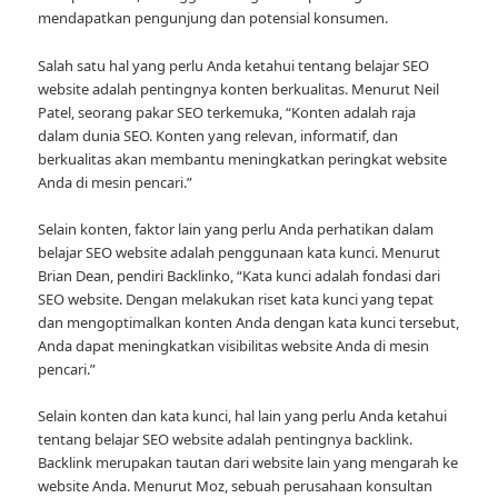
mendapatkan pengunjung dan potensial konsumen.
Salah satu hal yang perlu Anda ketahui tentang belajar SEO
website adalah pentingnya konten berkualitas. Menurut Neil
Patel, seorang pakar SEO terkemuka, “Konten adalah raja
dalam dunia SEO. Konten yang relevan, informatif, dan
berkualitas akan membantu meningkatkan peringkat website
Anda di mesin pencari.”
Selain konten, faktor lain yang perlu Anda perhatikan dalam
belajar SEO website adalah penggunaan kata kunci. Menurut
Brian Dean, pendiri Backlinko, “Kata kunci adalah fondasi dari
SEO website. Dengan melakukan riset kata kunci yang tepat
dan mengoptimalkan konten Anda dengan kata kunci tersebut,
Anda dapat meningkatkan visibilitas website Anda di mesin
pencari.”
Selain konten dan kata kunci, hal lain yang perlu Anda ketahui
tentang belajar SEO website adalah pentingnya backlink.
Backlink merupakan tautan dari website lain yang mengarah ke
website Anda. Menurut Moz, sebuah perusahaan konsultan