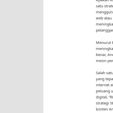
satu stra
menggunak
web atau 
meningka
pelangga
Menurut B
meningkat
benar, A
mesin pen
Salah sat
yang tepa
internet
peluang u
digital, 
strategi 
konten An