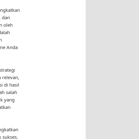
ningkatkan
, dan
n oleh
dalah
n
ine Anda
strategi
 relevan,
 di hasil
ah salah
nk yang
atkan
ngkatkan
k sukses.