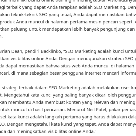
tegi terbaik yang dapat Anda terapkan adalah SEO Marketing. De
an teknik-teknik SEO yang tepat, Anda dapat memastikan bahw
produk Anda muncul di halaman pertama mesin pencari seperti 
tkan peluang untuk mendapatkan lebih banyak pengunjung dan 
n.
rian Dean, pendiri Backlinko, “SEO Marketing adalah kunci untu
kan visibilitas online Anda. Dengan menggunakan strategi SEO
nda dapat memastikan bahwa situs web Anda muncul di halaman
cari, di mana sebagian besar pengguna internet mencari informa
u strategi terbaik dalam SEO Marketing adalah melakukan riset ka
t. Mengetahui kata kunci yang paling banyak dicari oleh penggu
 akan membantu Anda membuat konten yang relevan dan mening
ntuk muncul di hasil pencarian. Menurut Neil Patel, pakar pema
“Riset kata kunci adalah langkah pertama yang harus dilakukan da
SEO. Dengan mengetahui kata kunci yang tepat, Anda dapat meny
da dan meningkatkan visibilitas online Anda.”