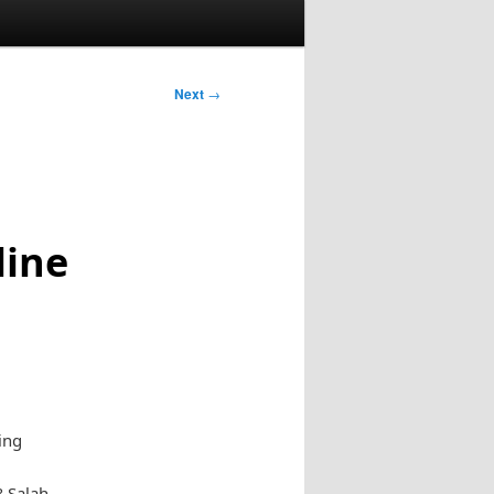
Next
→
line
ing
? Salah