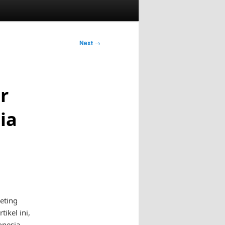
Next
→
r
ia
eting
tikel ini,
onesia.