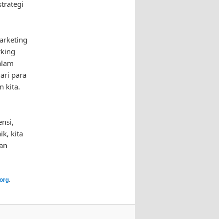
trategi
arketing
rking
alam
ari para
 kita.
nsi,
k, kita
dan
org
.