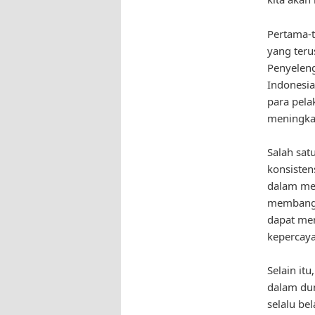
Pertama-
yang teru
Penyeleng
Indonesia
para pela
meningka
Salah sat
konsisten
dalam men
membangun
dapat me
kepercaya
Selain it
dalam dun
selalu be