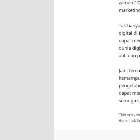
zaman.” D
marketing 
Tak hanya
digital d
dapat mem
dunia dig
ahli dan 
Jadi, tem
kemampuan
pengetahu
dapat mer
semoga s
This entry w
Bookmark t