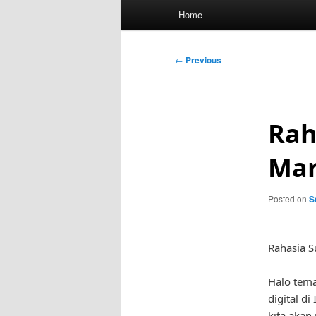
Main
Home
menu
Post
←
Previous
navigation
Rah
Mar
Posted on
S
Rahasia S
Halo tema
digital di
kita akan