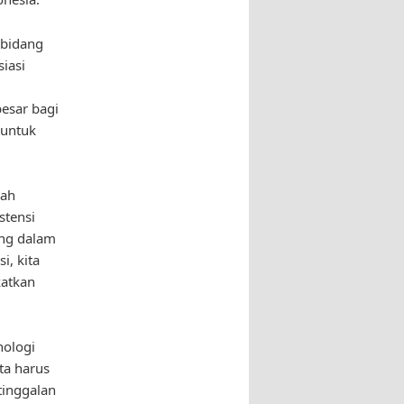
 bidang
iasi
i
besar bagi
 untuk
lah
stensi
ing dalam
, kita
atkan
nologi
ta harus
tinggalan