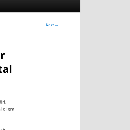
Next
→
r
tal
iri.
 di era
lah