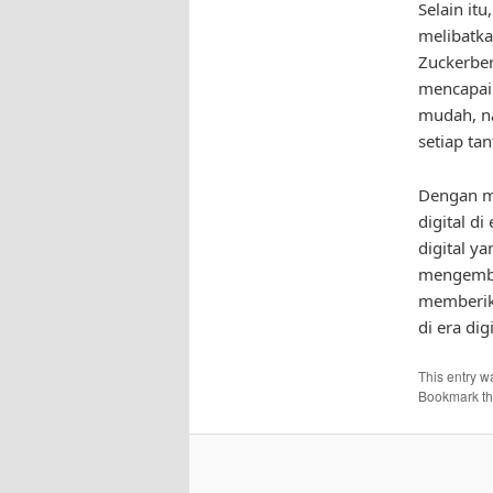
Selain itu
melibatka
Zuckerber
mencapai 
mudah, n
setiap ta
Dengan me
digital d
digital y
mengemban
memberika
di era digi
This entry w
Bookmark t