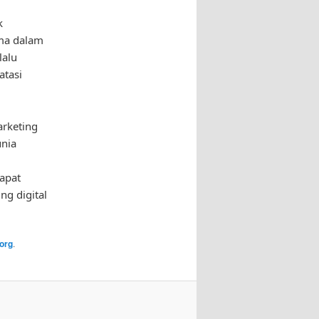
k
ama dalam
lalu
tasi
arketing
unia
apat
ng digital
org
.