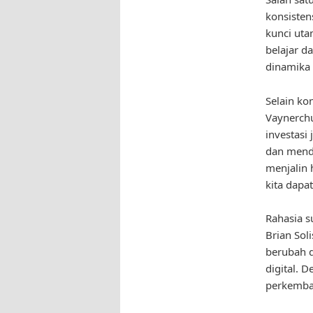
konsisten
kunci uta
belajar d
dinamika 
Selain ko
Vaynerchu
investasi
dan menda
menjalin 
kita dapa
Rahasia s
Brian Sol
berubah d
digital. 
perkemban