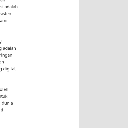
si adalah
sisten
hami
y
g adalah
ringan
an
 digital,
 oleh
ntuk
i dunia
ti