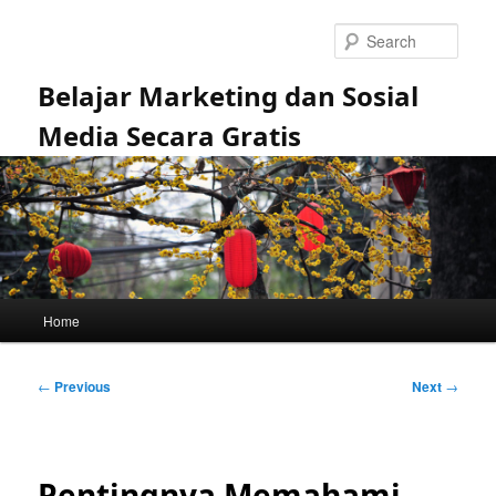
Skip
to
Sear
primary
content
Belajar Marketing dan Sosial
Media Secara Gratis
Main
Home
menu
Post
←
Previous
Next
→
navigation
Pentingnya Memahami