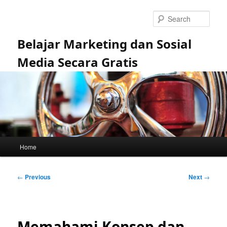
Skip
to
Sear
primary
content
Belajar Marketing dan Sosial
Media Secara Gratis
Main
Home
menu
Post
←
Previous
Next
→
navigation
Memahami Konsep dan