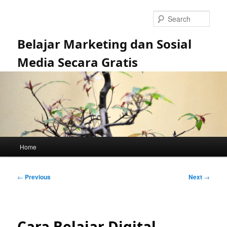
Skip
to
Sear
primary
content
Belajar Marketing dan Sosial
Media Secara Gratis
Main
Home
menu
Post
←
Previous
Next
→
navigation
Cara Belajar Digital