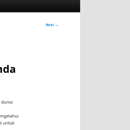
Next
→
nda
m dunia
engetahui
al untuk