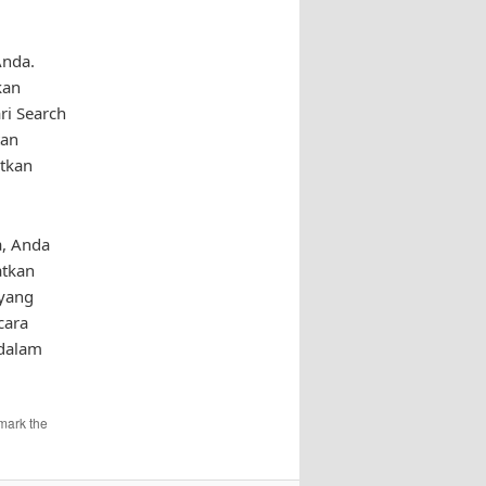
Anda.
kan
ri Search
tan
atkan
, Anda
atkan
 yang
cara
 dalam
mark the