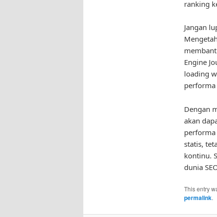
ranking k
Jangan lu
Mengetah
membantu 
Engine Jo
loading w
performa
Dengan m
akan dapa
performa 
statis, t
kontinu. 
dunia SEO
This entry w
permalink
.