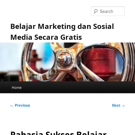
Skip
to
Sear
primary
content
Belajar Marketing dan Sosial
Media Secara Gratis
Main
Home
menu
Post
←
Previous
Next
→
navigation
Rahasia Sukses Belajar