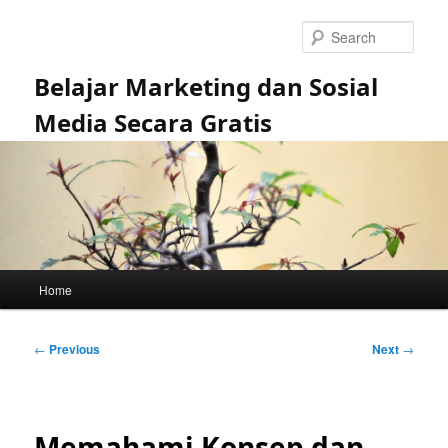
Skip
to
Sear
primary
content
Belajar Marketing dan Sosial
Media Secara Gratis
Main
Home
menu
Post
←
Previous
Next
→
navigation
Memahami Konsep dan